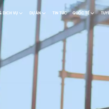
& DỊCH VỤ
DỰ ÁN
TIN TỨC
QUỐC TẾ
TUY