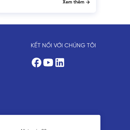
Xem thêm
KẾT NỐI VỚI CHÚNG TÔI
Tổ hợp sản