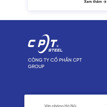
Xem thêm
CÔNG TY CỔ PHẦN CPT
GROUP
Văn phòng đại diện Nhật
hòng Hà Nội