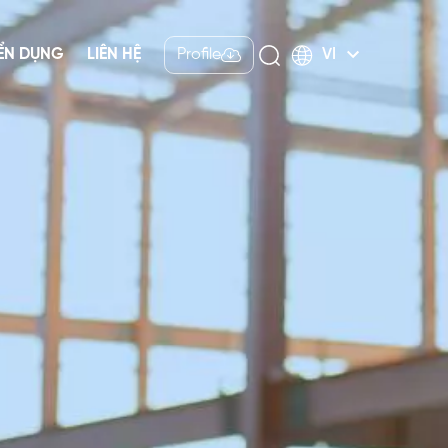
ỂN DỤNG
LIÊN HỆ
Profile
VI
Tiếng Việt
English
Nhật bản
中文
Indonesia