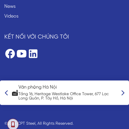
News
Videos
KẾT NỐI VỚI CHÚNG TÔI
òng Hà Nội
Văn phòng đại
, Heritage Westlake Office Tower, 677 Lạc
3-3-5 Nihonbash
ân, P. Tây Hồ, Hà Nội
0013, Japan
©2025 CPT Steel, All Rights Reserved.