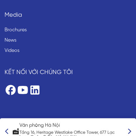
Media
Brochures
News
Videos
KẾT NỐI VỚI CHÚNG TÔI
òng Hà Nội
Văn phòng đại
, Heritage Westlake Office Tower, 677 Lạc
3-3-5 Nihonbash