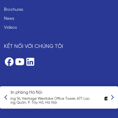
Brochures
News
Videos
KẾT NỐI VỚI CHÚNG TÔI
Văn phòng đại diện Nhật Bản
3-3-5 Nihonbashi Ningyocho, Chuo-ku Tokyo 103-
0013, Japan