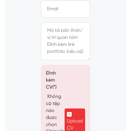
Đính
kèm
CV(*)
Không
có tệp
nào
được
Upload
chọn
CV