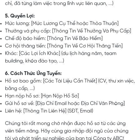
chỉ, đã từng làm việc trong lĩnh vực liên quan, ...)
5. Quyền Lợi:
Mức lương: [Mức Lương Cụ Thể hoặc Thỏa Thuận]
Thưởng và phụ cấp: [Thông Tin Về Thưởng Và Phụ Cấp]
Chế độ bảo hiểm: [Thông Tin Về Bảo Hiểm]
Cơ hội thăng tiến: [Thông Tin Về Cơ Hội Thăng Tiến]
Khác: [Các Lợi Ích Khác] (du lịch hàng năm, team
building, khóa đào tạo, ...)
6. Cách Thức Ứng Tuyển:
Hồ sơ bao gồm: [Các Tài Liệu Cần Thiết] (CV, thư xin việc,
bằng cấp, ...)
Hạn nộp hồ sơ: [Hạn Nộp Hồ Sơ]
Gửi hồ sơ về: [Địa Chỉ Email hoặc Địa Chỉ Văn Phòng]
Liên hệ: [Thông Tin Liên Hệ] (SĐT, Email)
Chúng tôi rất mong chờ nhận được hồ sơ từ các ứng
viên tiềm năng. Hãy cùng gia nhập đội ngũ của chúng
tôi và phát triển sự nghiệp của bạn tại Công ty ABC!