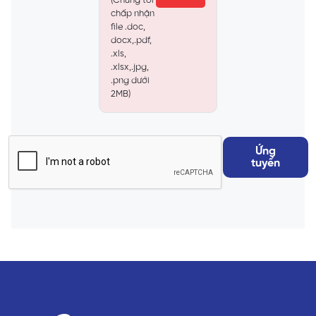
(Chúng tôi
chấp nhận
file .doc,
docx,.pdf,
.xls,
.xlsx,.jpg,
.png dưới
2MB)
Ứng
tuyển