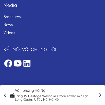
Media
Brochures
News
Videos
KẾT NỐI VỚI CHÚNG TÔI
Văn phòng Hà Nội
Văn ph
Tầng 16, Heritage Westlake Office Tower, 677 Lạc
3-3-5 N
Long Quân, P. Tây Hồ, Hà Nội
0013, J