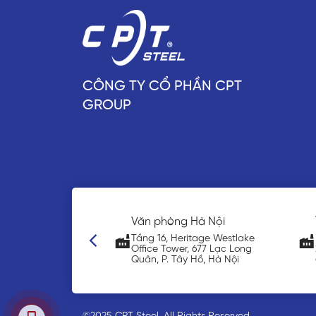
CÔNG TY CỔ PHẦN CPT
GROUP
Văn phòng đại diện Nhật
ng Hà Nội
Bản
Heritage Westlake
wer, 677 Lạc Long
3-3-5 Nihonbashi Ningyocho,
Tây Hồ, Hà Nội
Chuo-ku Tokyo 103-0013, Japan