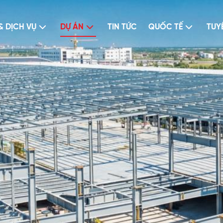
& DỊCH VỤ
DỰ ÁN
TIN TỨC
QUỐC TẾ
TUY