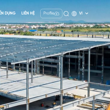
ỂN DỤNG
LIÊN HỆ
Profile
VI
Tiếng Việt
English
Nhật bản
中文
Indonesia