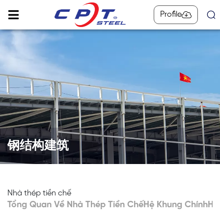
Profile
钢结构建筑
Nhà thép tiền chế
Tổng Quan Về Nhà Thép Tiền Chế
Hệ Khung Chính
Hệ