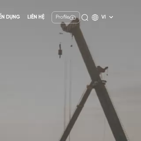
ỂN DỤNG
LIÊN HỆ
Profile
VI
Tiếng Việt
English
Nhật bản
中文
Indonesia