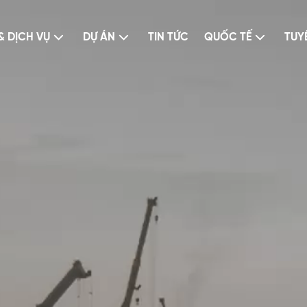
& DỊCH VỤ
DỰ ÁN
TIN TỨC
QUỐC TẾ
TUY