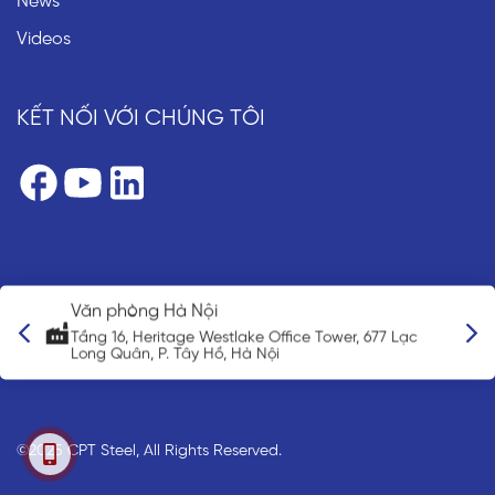
News
Videos
KẾT NỐI VỚI CHÚNG TÔI
Văn phòng đại diện Nhật Bản
7 Lạc
3-3-5 Nihonbashi Ningyocho, Chuo-ku Tokyo 103-
0013, Japan
©2025 CPT Steel, All Rights Reserved.